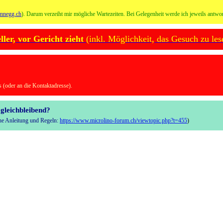
onnegg.ch
). Darum verzeiht mir mögliche Wartezeiten. Bei Gelegenheit werde ich jeweils antwor
er, vor Gericht zieht
(inkl. Möglichkeit, das Gesuch zu les
 (oder an die Kontaktadresse).
gleichbleibend?
iehe Anleitung und Regeln:
https://www.microlino-forum.ch/viewtopic.php?t=455
)