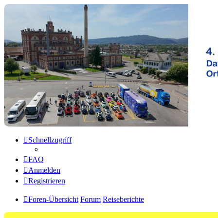
Microlino Forum
Hier findest du Informationen über den Microlino
Zum Inhalt
Schnellzugriff
FAQ
Anmelden
Registrieren
Foren-Übersicht
Forum
Reiseberichte