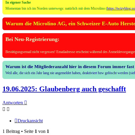
In eigener Sache
Momentan bin ich im Norden unterwegs: natürlich mit dem Microlino (
https://twizyblog.s
Warum die Microlino AG, ein Schweizer E-Auto Herstell
Bei Neu-Registrierung:
Bestätigungsemail nicht vergessen! Emailadresse erscheint während des Anmeldevorganges
Warum ist die Mitgliederanzahl hier in diesem Forum immer fast 
Weil alle, die sich ein Jahr lang nie angemeldet haben, deaktiviert bzw gelöscht werden (s
19.06.2025: Glaubenberg auch geschafft
Antworten
Druckansicht
1 Beitrag • Seite
1
von
1