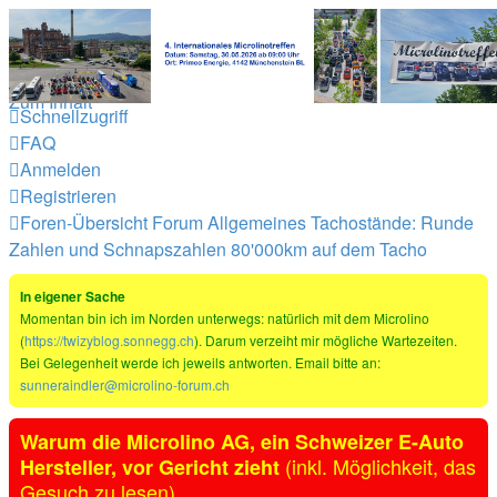
Microlino Forum
Hier findest du Informationen über den Microlino
Zum Inhalt
Schnellzugriff
FAQ
Anmelden
Registrieren
Foren-Übersicht
Forum
Allgemeines
Tachostände: Runde
Zahlen und Schnapszahlen
80'000km auf dem Tacho
In eigener Sache
Momentan bin ich im Norden unterwegs: natürlich mit dem Microlino
(
https://twizyblog.sonnegg.ch
). Darum verzeiht mir mögliche Wartezeiten.
Bei Gelegenheit werde ich jeweils antworten. Email bitte an:
sunneraindler@microlino-forum.ch
Warum die Microlino AG, ein Schweizer E-Auto
(inkl. Möglichkeit, das
Hersteller, vor Gericht zieht
Gesuch zu lesen)