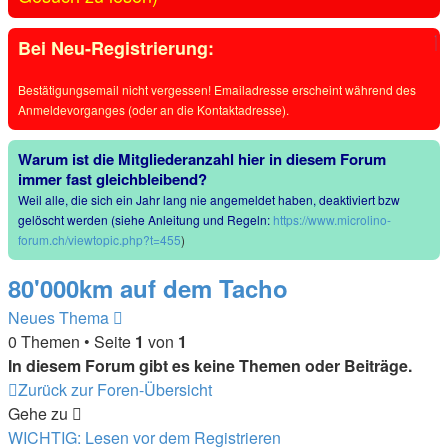
Bei Neu-Registrierung:
Bestätigungsemail nicht vergessen! Emailadresse erscheint während des
Anmeldevorganges (oder an die Kontaktadresse).
Warum ist die Mitgliederanzahl hier in diesem Forum
immer fast gleichbleibend?
Weil alle, die sich ein Jahr lang nie angemeldet haben, deaktiviert bzw
gelöscht werden (siehe Anleitung und Regeln:
https://www.microlino-
forum.ch/viewtopic.php?t=455
)
80'000km auf dem Tacho
Neues Thema
0 Themen • Seite
1
von
1
In diesem Forum gibt es keine Themen oder Beiträge.
Zurück zur Foren-Übersicht
Gehe zu
WICHTIG: Lesen vor dem Registrieren