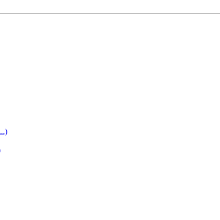
..)
)