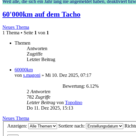
Weil alle, die sich ein Jahr lang nie angemeldet haben, deaktiviert 
60'000km auf dem Tacho
Neues Thema
1 Thema • Seite
1
von
1
Themen
Antworten
Zugriffe
Letzter Beitrag
60000km
von
s.magoni
»
Mi 10. Dez 2025, 07:17
Bewertung: 6.12%
2
Antworten
782
Zugriffe
Letzter Beitrag
von
Topolino
Do 11. Dez 2025, 15:13
Neues Thema
Anzeigen:
Sortiere nach:
Richt