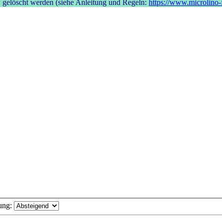
bzw gelöscht werden (siehe Anleitung und Regeln:
https://www.microlino
ung: