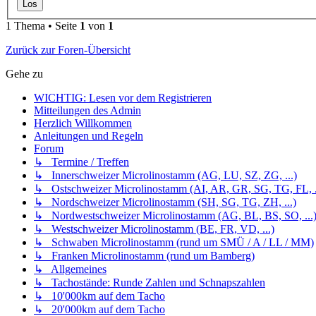
1 Thema • Seite
1
von
1
Zurück zur Foren-Übersicht
Gehe zu
WICHTIG: Lesen vor dem Registrieren
Mitteilungen des Admin
Herzlich Willkommen
Anleitungen und Regeln
Forum
↳ Termine / Treffen
↳ Innerschweizer Microlinostamm (AG, LU, SZ, ZG, ...)
↳ Ostschweizer Microlinostamm (AI, AR, GR, SG, TG, FL, .
↳ Nordschweizer Microlinostamm (SH, SG, TG, ZH, ...)
↳ Nordwestschweizer Microlinostamm (AG, BL, BS, SO, ...
↳ Westschweizer Microlinostamm (BE, FR, VD, ...)
↳ Schwaben Microlinostamm (rund um SMÜ / A / LL / MM)
↳ Franken Microlinostamm (rund um Bamberg)
↳ Allgemeines
↳ Tachostände: Runde Zahlen und Schnapszahlen
↳ 10'000km auf dem Tacho
↳ 20'000km auf dem Tacho