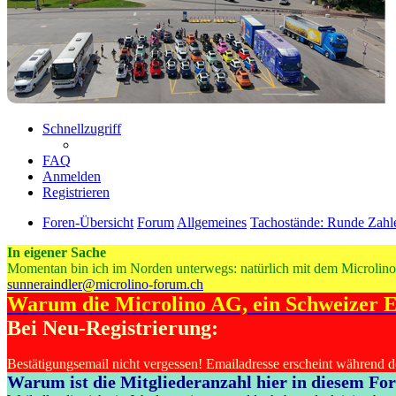
Schnellzugriff
FAQ
Anmelden
Registrieren
Foren-Übersicht
Forum
Allgemeines
Tachostände: Runde Zahl
In eigener Sache
Momentan bin ich im Norden unterwegs: natürlich mit dem Microlino
sunneraindler@microlino-forum.ch
Warum die Microlino AG, ein Schweizer E-
Bei Neu-Registrierung:
Bestätigungsemail nicht vergessen! Emailadresse erscheint während 
Warum ist die Mitgliederanzahl hier in diesem Fo