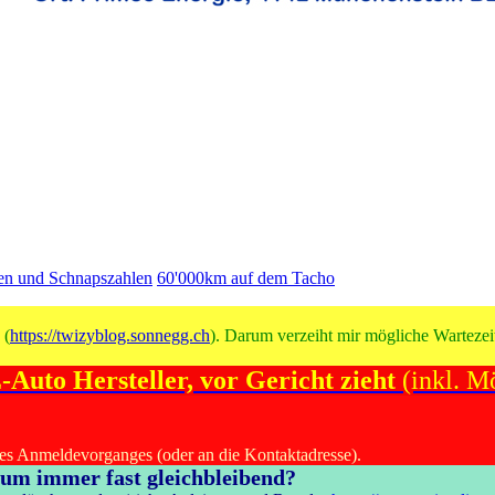
en und Schnapszahlen
60'000km auf dem Tacho
 (
https://twizyblog.sonnegg.ch
). Darum verzeiht mir mögliche Wartezeit
Auto Hersteller, vor Gericht zieht
(inkl. Mö
des Anmeldevorganges (oder an die Kontaktadresse).
rum immer fast gleichbleibend?