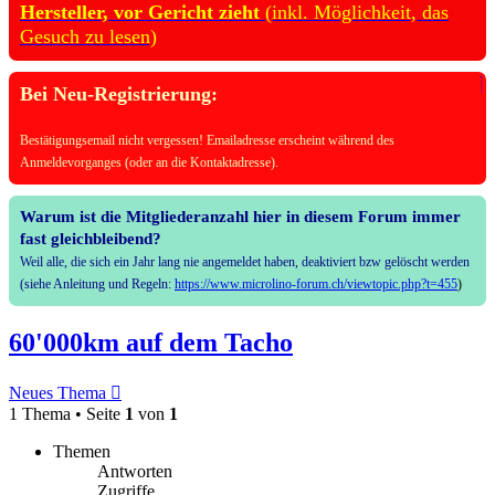
Hersteller, vor Gericht zieht
(inkl. Möglichkeit, das
Gesuch zu lesen)
Bei Neu-Registrierung:
Bestätigungsemail nicht vergessen! Emailadresse erscheint während des
Anmeldevorganges (oder an die Kontaktadresse).
Warum ist die Mitgliederanzahl hier in diesem Forum immer
fast gleichbleibend?
Weil alle, die sich ein Jahr lang nie angemeldet haben, deaktiviert bzw gelöscht werden
(siehe Anleitung und Regeln:
https://www.microlino-forum.ch/viewtopic.php?t=455
)
60'000km auf dem Tacho
Neues Thema
1 Thema • Seite
1
von
1
Themen
Antworten
Zugriffe