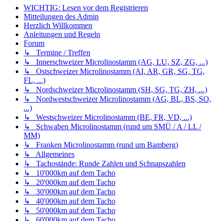
WICHTIG: Lesen vor dem Registrieren
Mitteilungen des Admin
Herzlich Willkommen
Anleitungen und Regeln
Forum
↳ Termine / Treffen
↳ Innerschweizer Microlinostamm (AG, LU, SZ, ZG, ...)
↳ Ostschweizer Microlinostamm (AI, AR, GR, SG, TG,
FL, ...)
↳ Nordschweizer Microlinostamm (SH, SG, TG, ZH, ...)
↳ Nordwestschweizer Microlinostamm (AG, BL, BS, SO,
...)
↳ Westschweizer Microlinostamm (BE, FR, VD, ...)
↳ Schwaben Microlinostamm (rund um SMÜ / A / LL /
MM)
↳ Franken Microlinostamm (rund um Bamberg)
↳ Allgemeines
↳ Tachostände: Runde Zahlen und Schnapszahlen
↳ 10'000km auf dem Tacho
↳ 20'000km auf dem Tacho
↳ 30'000km auf dem Tacho
↳ 40'000km auf dem Tacho
↳ 50'000km auf dem Tacho
↳ 60'000km auf dem Tacho