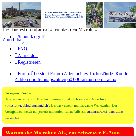
Microlino Forum
Hier findest du Informationen über den Microlino
Schnellzugriff
Zum Inhalt
FAQ
Anmelden
Registrieren
Foren-Übersicht
Forum
Allgemeines
Tachostände: Runde
Zahlen und Schnapszahlen
60'000km auf dem Tacho
In eigener Sache
Momentan bin ich im Norden unterwegs: natürlich mit dem Microlino
(
https://twizyblog.sonnegg.ch
). Darum verzeiht mir mögliche Wartezeiten. Bei
Gelegenheit werde ich jeweils antworten. Email bitte an:
sunneraindler@microlino-
forum.ch
Warum die Microlino AG, ein Schweizer E-Auto