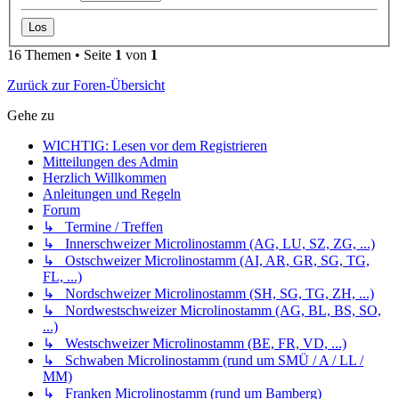
16 Themen • Seite
1
von
1
Zurück zur Foren-Übersicht
Gehe zu
WICHTIG: Lesen vor dem Registrieren
Mitteilungen des Admin
Herzlich Willkommen
Anleitungen und Regeln
Forum
↳ Termine / Treffen
↳ Innerschweizer Microlinostamm (AG, LU, SZ, ZG, ...)
↳ Ostschweizer Microlinostamm (AI, AR, GR, SG, TG,
FL, ...)
↳ Nordschweizer Microlinostamm (SH, SG, TG, ZH, ...)
↳ Nordwestschweizer Microlinostamm (AG, BL, BS, SO,
...)
↳ Westschweizer Microlinostamm (BE, FR, VD, ...)
↳ Schwaben Microlinostamm (rund um SMÜ / A / LL /
MM)
↳ Franken Microlinostamm (rund um Bamberg)