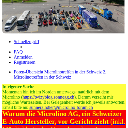
Schnellzugriff
FAQ
Anmelden
Registrieren
Foren-Übersicht
Microlinotreffen in der Schweiz
2.
Microlinotreffen in der Schweiz
In eigener Sache
Momentan bin ich im Norden unterwegs: natürlich mit dem
Microlino (
https://twizyblog.sonnegg.ch
). Darum verzeiht mir
mögliche Wartezeiten. Bei Gelegenheit werde ich jeweils antworten.
Email bitte an:
sunneraindler@microlino-forum.ch
Warum die Microlino AG, ein Schweizer
E-Auto Hersteller, vor Gericht zieht
(inkl.