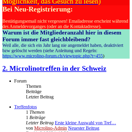
Möglichkeit, das Gesuch zu lesen)
Bei Neu-Registrierung:
Bestätigungsemail nicht vergessen! Emailadresse erscheint während
des Anmeldevorganges (oder an die Kontaktadresse).
Warum ist die Mitgliederanzahl hier in diesem
Forum immer fast gleichbleibend?
Weil alle, die sich ein Jahr lang nie angemeldet haben, deaktiviert
bzw gelöscht werden (siehe Anleitung und Regeln:
https://www.microlino-forum.ch/viewtopic.php?t=455
)
2. Microlinotreffen in der Schweiz
Forum
Themen
Beiträge
Letzter Beitrag
Treffenfotos
1
Themen
1
Beiträge
Letzter Beitrag
Erste kleine Auswahl von Tref…
von
Microlino-Admin
Neuester Beitrag