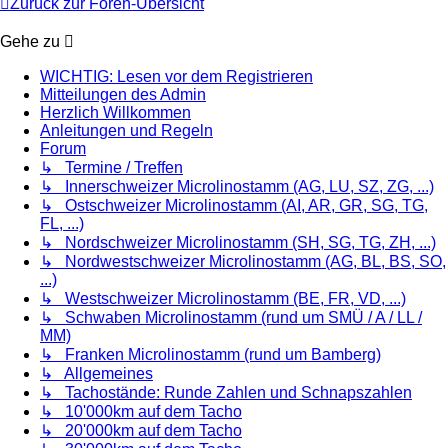
Zurück zur Foren-Übersicht
Gehe zu
WICHTIG: Lesen vor dem Registrieren
Mitteilungen des Admin
Herzlich Willkommen
Anleitungen und Regeln
Forum
↳ Termine / Treffen
↳ Innerschweizer Microlinostamm (AG, LU, SZ, ZG, ...)
↳ Ostschweizer Microlinostamm (AI, AR, GR, SG, TG,
FL, ...)
↳ Nordschweizer Microlinostamm (SH, SG, TG, ZH, ...)
↳ Nordwestschweizer Microlinostamm (AG, BL, BS, SO,
...)
↳ Westschweizer Microlinostamm (BE, FR, VD, ...)
↳ Schwaben Microlinostamm (rund um SMÜ / A / LL /
MM)
↳ Franken Microlinostamm (rund um Bamberg)
↳ Allgemeines
↳ Tachostände: Runde Zahlen und Schnapszahlen
↳ 10'000km auf dem Tacho
↳ 20'000km auf dem Tacho