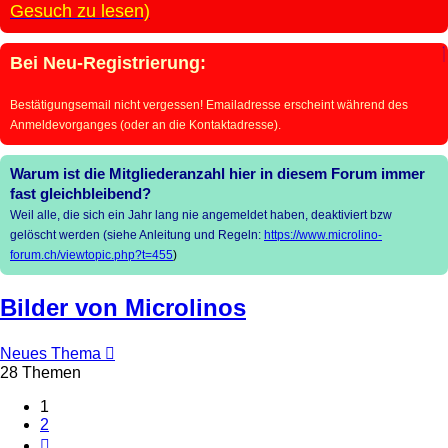
Gesuch zu lesen)
Bei Neu-Registrierung:
Bestätigungsemail nicht vergessen! Emailadresse erscheint während des
Anmeldevorganges (oder an die Kontaktadresse).
Warum ist die Mitgliederanzahl hier in diesem Forum immer
fast gleichbleibend?
Weil alle, die sich ein Jahr lang nie angemeldet haben, deaktiviert bzw
gelöscht werden (siehe Anleitung und Regeln:
https://www.microlino-
forum.ch/viewtopic.php?t=455
)
Bilder von Microlinos
Neues Thema
28 Themen
1
2
Nächste