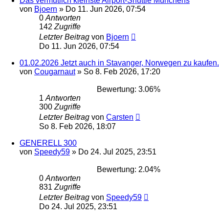
Das vermutlich kleinste Airport-Shuttle Münchens
von
Bjoern
»
Do 11. Jun 2026, 07:54
0
Antworten
142
Zugriffe
Letzter Beitrag
von
Bjoern
Do 11. Jun 2026, 07:54
01.02.2026 Jetzt auch in Stavanger, Norwegen zu kaufen.
von
Cougarnaut
»
So 8. Feb 2026, 17:20
Bewertung: 3.06%
1
Antworten
300
Zugriffe
Letzter Beitrag
von
Carsten
So 8. Feb 2026, 18:07
GENERELL 300
von
Speedy59
»
Do 24. Jul 2025, 23:51
Bewertung: 2.04%
0
Antworten
831
Zugriffe
Letzter Beitrag
von
Speedy59
Do 24. Jul 2025, 23:51