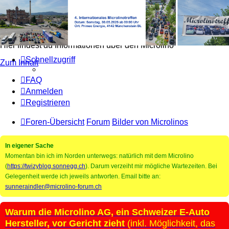
Microlino Forum
Hier findest du Informationen über den Microlino
Schnellzugriff
Zum Inhalt
FAQ
Anmelden
Registrieren
Foren-Übersicht
Forum
Bilder von Microlinos
In eigener Sache
Momentan bin ich im Norden unterwegs: natürlich mit dem Microlino
(
https://twizyblog.sonnegg.ch
). Darum verzeiht mir mögliche Wartezeiten. Bei
Gelegenheit werde ich jeweils antworten. Email bitte an:
sunneraindler@microlino-forum.ch
Warum die Microlino AG, ein Schweizer E-Auto
Hersteller, vor Gericht zieht
(inkl. Möglichkeit, das