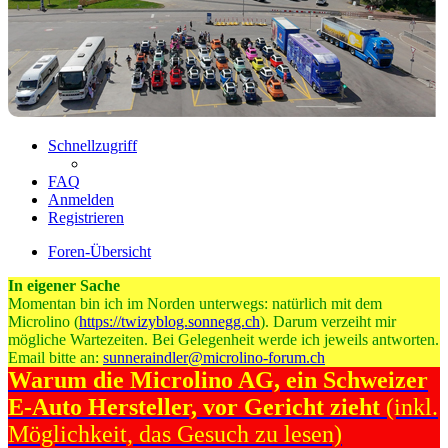
Schnellzugriff
FAQ
Anmelden
Registrieren
Foren-Übersicht
In eigener Sache
Momentan bin ich im Norden unterwegs: natürlich mit dem
Microlino (
https://twizyblog.sonnegg.ch
). Darum verzeiht mir
mögliche Wartezeiten. Bei Gelegenheit werde ich jeweils antworten.
Email bitte an:
sunneraindler@microlino-forum.ch
Warum die Microlino AG, ein Schweizer
E-Auto Hersteller, vor Gericht zieht
(inkl.
Möglichkeit, das Gesuch zu lesen)