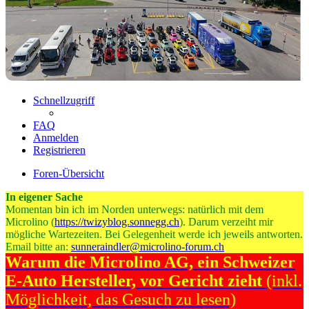
Schnellzugriff
FAQ
Anmelden
Registrieren
Foren-Übersicht
In eigener Sache
Momentan bin ich im Norden unterwegs: natürlich mit dem
Microlino (
https://twizyblog.sonnegg.ch
). Darum verzeiht mir
mögliche Wartezeiten. Bei Gelegenheit werde ich jeweils antworten.
Email bitte an:
sunneraindler@microlino-forum.ch
Warum die Microlino AG, ein Schweizer
E-Auto Hersteller, vor Gericht zieht
(inkl.
Möglichkeit, das Gesuch zu lesen)