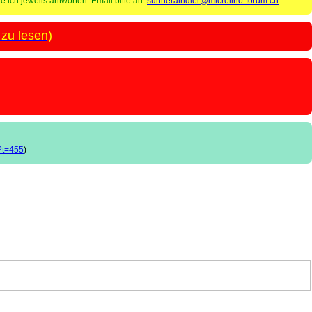
 ich jeweils antworten. Email bitte an:
sunneraindler@microlino-forum.ch
 zu lesen)
p?t=455
)