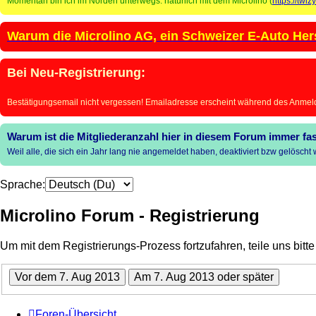
Momentan bin ich im Norden unterwegs: natürlich mit dem Microlino (
https://twi
Warum die Microlino AG, ein Schweizer E-Auto Herst
Bei Neu-Registrierung:
Bestätigungsemail nicht vergessen! Emailadresse erscheint während des Anmel
Warum ist die Mitgliederanzahl hier in diesem Forum immer fas
Weil alle, die sich ein Jahr lang nie angemeldet haben, deaktiviert bzw gelösch
Sprache:
Microlino Forum - Registrierung
Um mit dem Registrierungs-Prozess fortzufahren, teile uns bitt
Foren-Übersicht