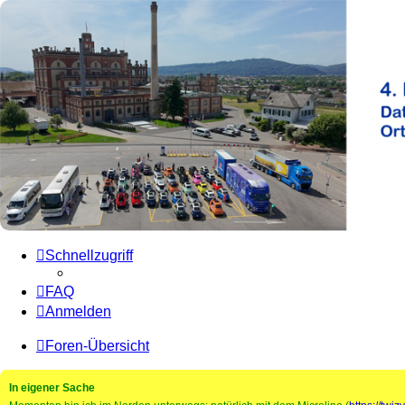
Microlino Forum
Hier findest du Informationen über den Microlino
Zum Inhalt
Schnellzugriff
FAQ
Anmelden
Foren-Übersicht
In eigener Sache