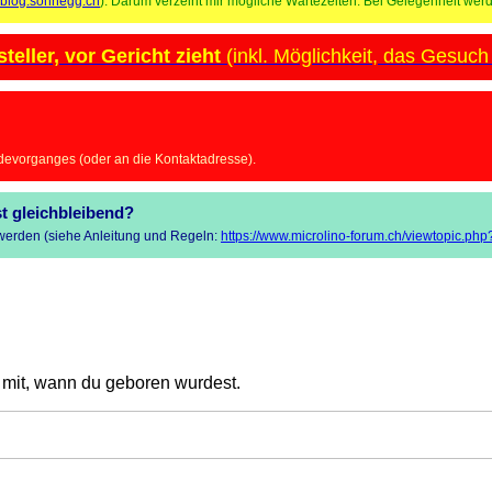
zyblog.sonnegg.ch
). Darum verzeiht mir mögliche Wartezeiten. Bei Gelegenheit werde
eller, vor Gericht zieht
(inkl. Möglichkeit, das Gesuch
devorganges (oder an die Kontaktadresse).
t gleichbleibend?
t werden (siehe Anleitung und Regeln:
https://www.microlino-forum.ch/viewtopic.ph
e mit, wann du geboren wurdest.