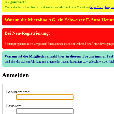
In eigener Sache
Momentan bin ich im Norden unterwegs: natürlich mit dem Microlino (
https://twizyblog.s
Warum die Microlino AG, ein Schweizer E-Auto Herstell
Bei Neu-Registrierung:
Bestätigungsemail nicht vergessen! Emailadresse erscheint während des Anmeldevorganges
Warum ist die Mitgliederanzahl hier in diesem Forum immer fast 
Weil alle, die sich ein Jahr lang nie angemeldet haben, deaktiviert bzw gelöscht werden (s
Anmelden
Benutzername:
Passwort: