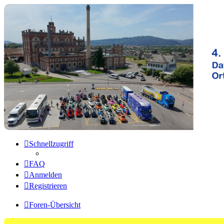
Microlino Forum
Hier findest du Informationen über den Microlino
Zum Inhalt
Schnellzugriff
FAQ
Anmelden
Registrieren
Foren-Übersicht