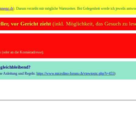
onnegg.ch
). Darum verzeiht mir mögliche Wartezeiten. Bei Gelegenheit werde ich jeweils antwor
er, vor Gericht zieht
(inkl. Möglichkeit, das Gesuch zu les
 (oder an die Kontaktadresse).
gleichbleibend?
iehe Anleitung und Regeln:
https://www.microlino-forum.ch/viewtopic.php?t=455
)