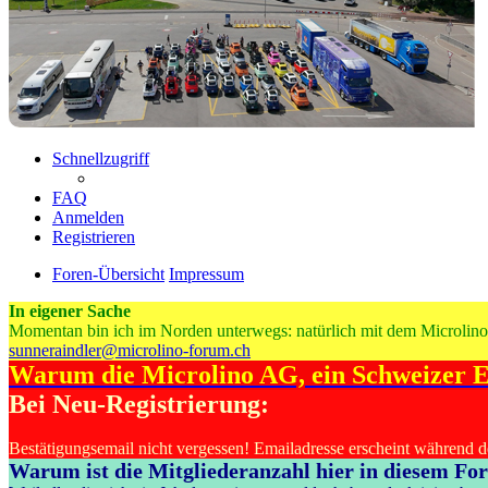
Schnellzugriff
FAQ
Anmelden
Registrieren
Foren-Übersicht
Impressum
In eigener Sache
Momentan bin ich im Norden unterwegs: natürlich mit dem Microlino
sunneraindler@microlino-forum.ch
Warum die Microlino AG, ein Schweizer E-
Bei Neu-Registrierung:
Bestätigungsemail nicht vergessen! Emailadresse erscheint während 
Warum ist die Mitgliederanzahl hier in diesem Fo