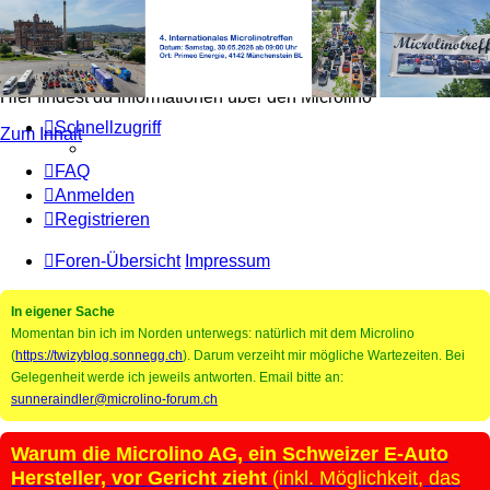
Microlino Forum
Hier findest du Informationen über den Microlino
Schnellzugriff
Zum Inhalt
FAQ
Anmelden
Registrieren
Foren-Übersicht
Impressum
In eigener Sache
Momentan bin ich im Norden unterwegs: natürlich mit dem Microlino
(
https://twizyblog.sonnegg.ch
). Darum verzeiht mir mögliche Wartezeiten. Bei
Gelegenheit werde ich jeweils antworten. Email bitte an:
sunneraindler@microlino-forum.ch
Warum die Microlino AG, ein Schweizer E-Auto
Hersteller, vor Gericht zieht
(inkl. Möglichkeit, das