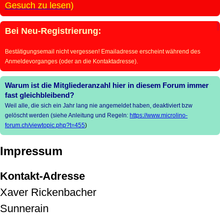
Gesuch zu lesen)
Bei Neu-Registrierung:
Bestätigungsemail nicht vergessen! Emailadresse erscheint während des
Anmeldevorganges (oder an die Kontaktadresse).
Warum ist die Mitgliederanzahl hier in diesem Forum immer
fast gleichbleibend?
Weil alle, die sich ein Jahr lang nie angemeldet haben, deaktiviert bzw
gelöscht werden (siehe Anleitung und Regeln:
https://www.microlino-
forum.ch/viewtopic.php?t=455
)
Impressum
Kontakt-Adresse
Xaver Rickenbacher
Sunnerain